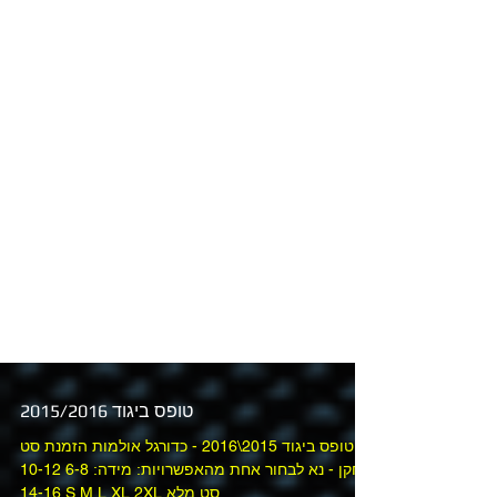
טופס ביגוד 2015/2016