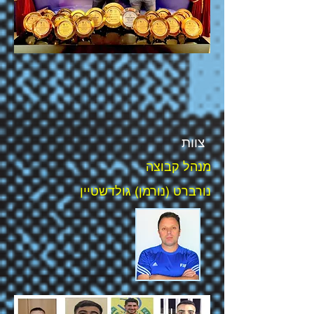
צוות
מנהל קבוצה
נורברט (נורמן) גולדשטיין