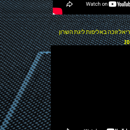
וצת ילדים א' (בני 14) של אריאל זוכה באליפות ליגת השרון