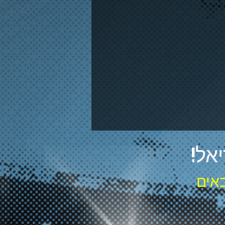
אל!
אים