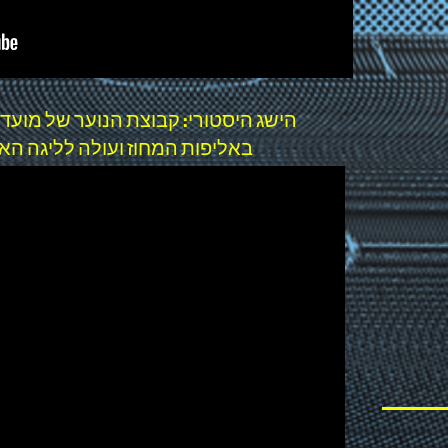
הישג היסטורי: קבוצת הנוער של מועדון 
באליפות המחוז ועולה לליגה הארצית