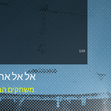
1/19
אל אל ארי
משחקים הב