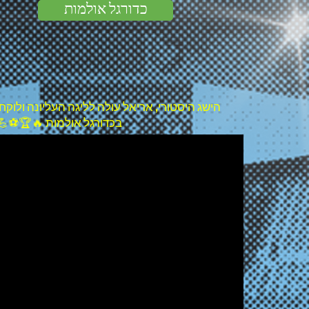
כדורגל אולמות
הישג היסטורי, אריאל עולה לליגה העליונה ולוק
בכדורגל אולמות 🔥🏆⚽💪 עונה 2