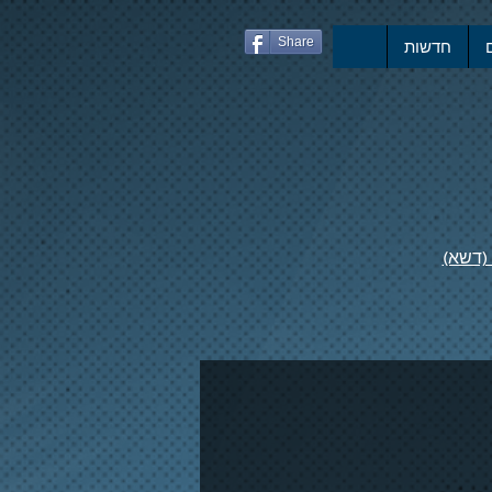
Share
חדשות
 (דשא)
 המחוז ועולה לליגה הארצית🏆 2022