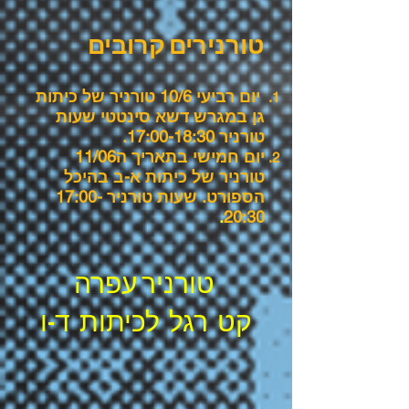
טורנירים קרובים
יום רביעי 10/6 טורניר של כיתות
גן במגרש דשא סינטטי שעות
טורניר 17:00-18:30.
יום חמישי בתאריך ה11/06
טורניר של כיתות א-ב בהיכל
הספורט. שעות טורניר 17:00-
.
20:30
טורניר
עפרה
קט רגל לכיתות ד-ו