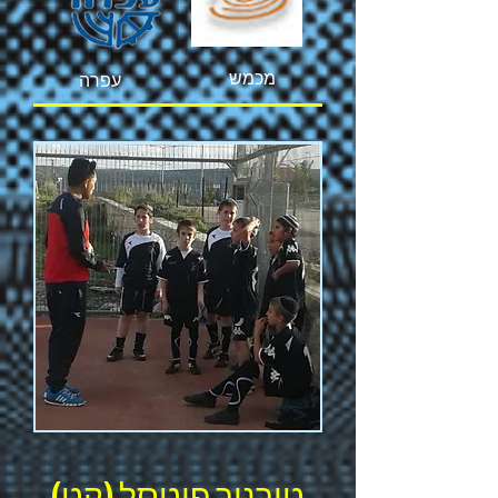
מכמש
עפרה
(טורניר פוטסל (קט