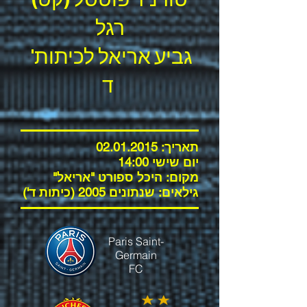
רגל
'גביע אריאל לכיתות
ד
תאריך:
02.01.2015
יום שישי 14:00
מקום: היכל ספורט "אריאל"
גילאים: שנתונים 2005 (כיתות ד')
Paris Saint-
Germain
FC