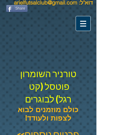
דוא"ל:
arielfutsalclub@gmail.com
Share
טורניר
השומרון
פוטסל (קט
רגל) לבוגרים
כולם מוזמנים לבוא
לצפות ולעודד!
פרטים נוספים>>