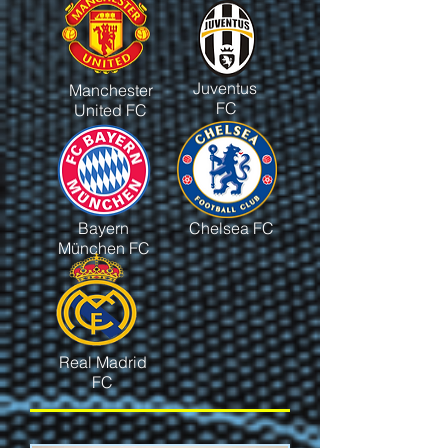
Juventus
Manchester
FC
United FC
Bayern
Chelsea FC
München FC
Real Madrid
FC