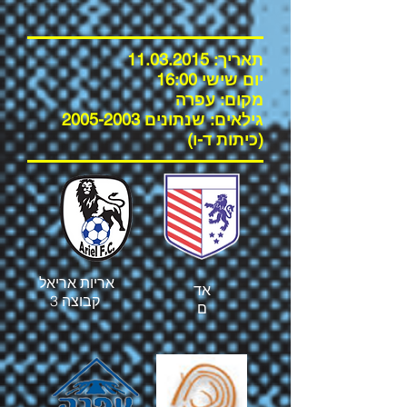
תאריך:
11.03.2015
יום שישי 16:00
מקום:
עפרה
גילאים: שנתונים
2005-2003
(כיתות ד-ו)
אריות אריאל
אד
קבוצה 3
ם