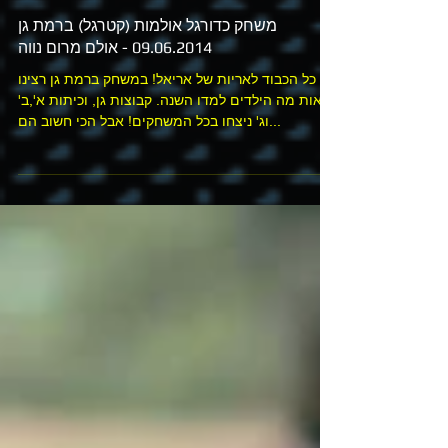
משחק כדורגל אולמות (קטרגל) ברמת גן
09.06.2014 - אולם מרום נווה
כל הכבוד לאריות של אריאל! במשחק ברמת גן רצינו
לראות מה הילדים למדו השנה. קבוצות גן, וכיתות א',ב'
וג' ניצחו בכל המשחקים! אבל הכי חשוב הם...