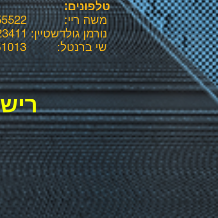
טלפונים:
משה ריי: 050-7455522
נורמן גולדשטיין: 054-8023411
שי ברנטל: 052-3651013
רישו