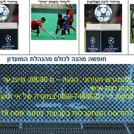
ירוני. הגעה – מ 08:30; סיום עד 12:30.
קבוק מים אישי.
יש להודיע ערב מראש למשה ריי (-7455522
ות המתקבלות בקבוצת 'מחנה פסח 2019' ב'ווטס-אפ'.