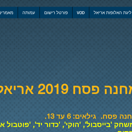
ליגת האלופות אריאל
VOD
פורטל רישום
עמותה
מאמרים
נה פסח 2019
אריאל
ח. גילאים: 6 עד 13.
שחק 'בייסבול', 'הוקי', 'כדור יד', 'פוטבול א