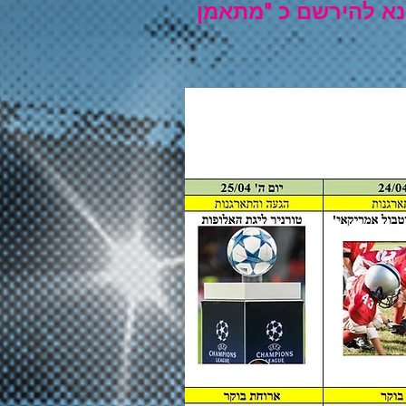
א להירשם כ "מתאמן