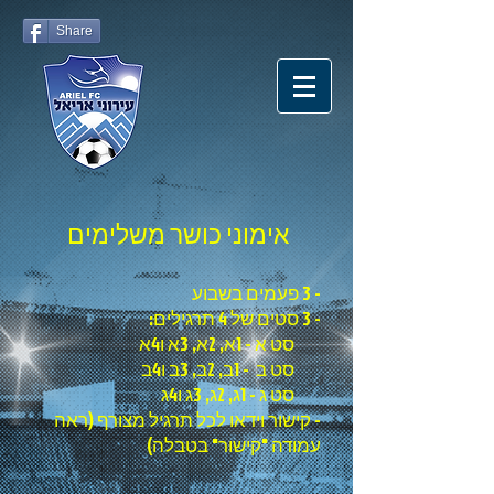
Share
אימוני כושר משלימים
- 3 פעמים בשבוע
- 3 סטים של 4 תרגילים:
סט א - 1א, 2א, 3א ו4א
סט ב - 1ב, 2ב, 3ב ו4ב
סט ג - 1ג, 2ג, 3ג ו4ג
- קישור וידאו לכל תרגיל מצורף (ראה
עמודה "קישור" בטבלה)