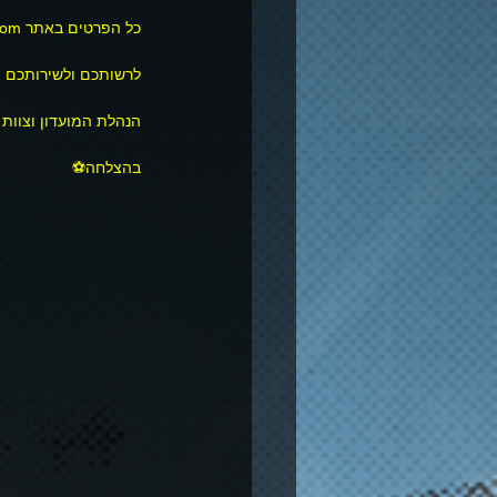
כל הפרטים באתר www.arielfc.com לשונית פורטל רישום.
לרשותכם ולשירותכם 
הנהלת המועדון וצוות
בהצלחה⚽