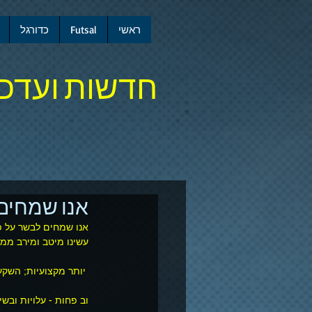
ראשי
Futsal
כדורגל
חדשות ועדכו
אנו שמחים ל
אנו שמחים לבשר על פתיח
עשינו מיטב ומירב ממ
 יותר מקצועיות; השקעה בציוד; שנתונים; אפשרויות בחירה וגם ביחס אישי. 
וב פחות - עלויות ובשי