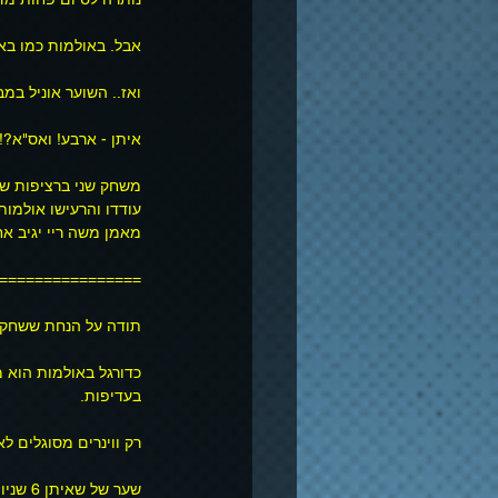
אבל. באולמות כמו באולמות
ואז.. השוער אוניל במבצע 
איתן - ארבע! ואס"א?! 
משחק שני ברציפות שהמ
עודדו והרעישו אולמות
מאמן משה ריי יגיב אח
================
תודה על הנחת ששחקני
כדורגל באולמות הוא מ
בעדיפות.
רק ווינרים מסוגלים ל
שער של שאיתן 6 שניות לסוף,בשבילי כמו דרק שארפ ב"נס ז'לגיריס".