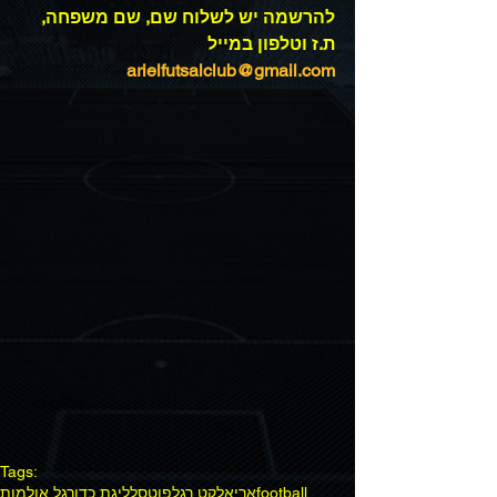
להרשמה יש לשלוח שם, שם משפחה, 
ת.ז וטלפון במייל 
arielfutsalclub@gmail.com
Tags:
football
אריאל
קט רגל
פוטסל
ליגת כדורגל אולמות