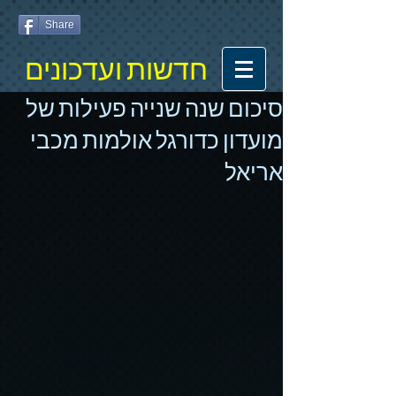
Share
חדשות ועדכונים
סיכום שנה שנייה פעילות של
מועדון כדורגל אולמות מכבי
אריאל