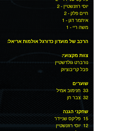
יוסי רוזנשטיין - 2 
חיים פלק - 2 
איתמר דגן - 1 
משה ריי - 1 
הרכב של מועדון כדורגל אולמות אריאל: 
צוות מקצועי:
נורברט גולדשטיין 
פבל קריבוציוק 
שוערים
33  חנימוב אמיל  
32  צבר חן 
שחקני הגנה
15  פליקס שניידר 
12  יוסי רוזנשטיין 