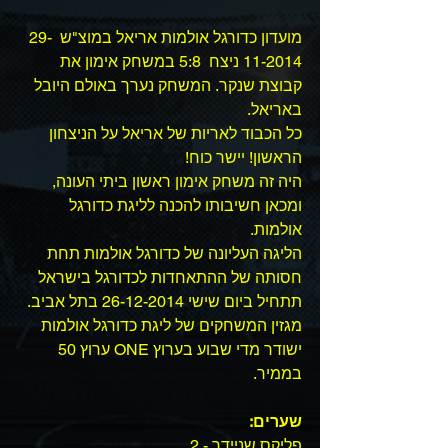
מועדון כדורגל אולמות אריאל במוצ"ש  29-
11-2014 ניצח  5:8 במשחק אימון את 
קבוצת שנקר. המשחק נערך באולם היובל 
באריאל. 
כל הכבוד לאריות של אריאל על הניצחון 
הראשון! יישר כוח! 
היה זה משחק אימון ראשון ביתי העונה, 
ומכאן חשיבותו להכנה לליגת כדורגל 
אולמות. 
הליגה העליונה של כדורגל אולמות תחת 
חסותה של ההתאחדות לכדורגל בישראל 
תתחיל ביום שישי 26-12-2014 בתל אביב. 
מגזין המשחקים של ליגת כדורגל אולמות 
ישודר מדי שבוע בערוץ ONE ערוץ 50 
בממיר. 
שערים:
פליקס שניידר - 2 