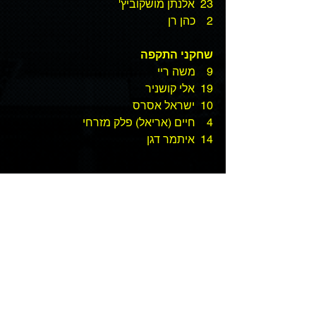
23  אלנתן מושקוביץ' 
2    כהן רן 
שחקני התקפה
9    משה ריי 
19  אלי קושניר 
10  ישראל אסרס 
4    חיים (אריאל) פלק מזרחי  
14  איתמר דגן 
Tags:
פוטסל
ליגת כדורגל אולמות