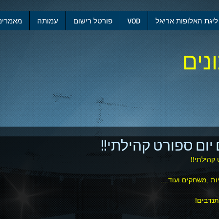
ליגת האלופות אריאל
VOD
פורטל רישום
עמותה
מאמרים
נים
יום ספורט קהילתי!!
 קהילתי!!
ות ,משחקים ועוד....
תנדבים! 